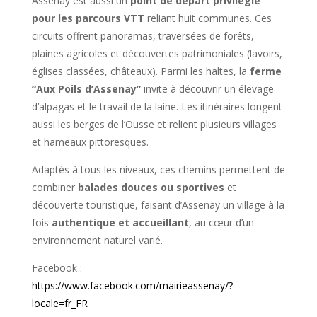
Assenay est aussi un
point de départ privilégié
pour les parcours VTT
reliant huit communes. Ces
circuits offrent panoramas, traversées de forêts,
plaines agricoles et découvertes patrimoniales (lavoirs,
églises classées, châteaux). Parmi les haltes, la
ferme
“Aux Poils d’Assenay”
invite à découvrir un élevage
d’alpagas et le travail de la laine. Les itinéraires longent
aussi les berges de l’Ousse et relient plusieurs villages
et hameaux pittoresques.
Adaptés à tous les niveaux, ces chemins permettent de
combiner
balades douces ou sportives
et
découverte touristique, faisant d’Assenay un village à la
fois
authentique et accueillant
, au cœur d’un
environnement naturel varié.
Facebook :
https://www.facebook.com/mairieassenay/?
locale=fr_FR