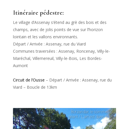
Itinéraire pédestre:
Le village d’Assenay s’étend au grè des bois et des
champs, avec de jolis points de vue sur l’horizon
lointain et les vallons environnants.
Départ / Arrivée :
Assenay, rue du Viard
Communes traversées :
Assenay
,
Roncenay
,
Villy-le-
Maréchal
,
Villemereuil
,
Villy-le-Bois
,
Les Bordes-
Aumont
Circuit de l’Ousse
–
Départ / Arrivée :
Assenay, rue du
Viard – Boucle de 13km