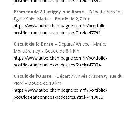
post/les-randonnees-pedestres/?trek=118971
Promenade à Lusigny-sur-Barse
–
Départ
/ Arrivée :
E
glise Saint Martin – Boucle de 2,7 km
https://www.aube-champagne.com/fr/portfolio-
post/les-randonnees-pedestres/?trek=47791
Circuit de la Barse
–
Départ / Arrivée :
Mairie,
Montiéramey – Boucle de 8,1 km
https://www.aube-champagne.com/fr/portfolio-
post/les-randonnees-pedestres/?trek=47874
Circuit de l’Ousse
–
Départ / Arrivée :
Assenay, rue du
Viard – Boucle de 13 km
https://www.aube-champagne.com/fr/portfolio-
post/les-randonnees-pedestres/?trek=119003