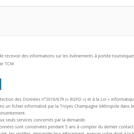
de recevoir des informations sur les évènements à portée touristique
par TCM
ction des Données n°2016/679 (« RGPD ») et à la Loi « Informatique 
 dans un fichier informatisé par la Troyes Champagne Métropole dans 
 consentement.
x seuls services concernés par la demande.
 données sont conservées pendant 5 ans à compter du dernier contact
, les rectifier, demander leur effacement, exercer votre droit à la 