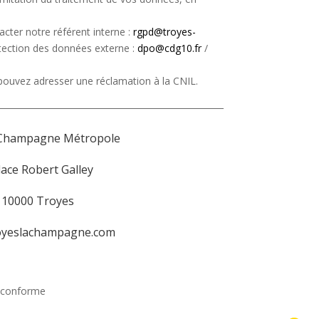
cter notre référent interne :
rgpd@troyes-
ection des données externe :
dpo@cdg10.fr
/
 pouvez adresser une réclamation à la CNIL.
Champagne Métropole
lace Robert Galley
10000 Troyes
oyeslachampagne.com
n conforme