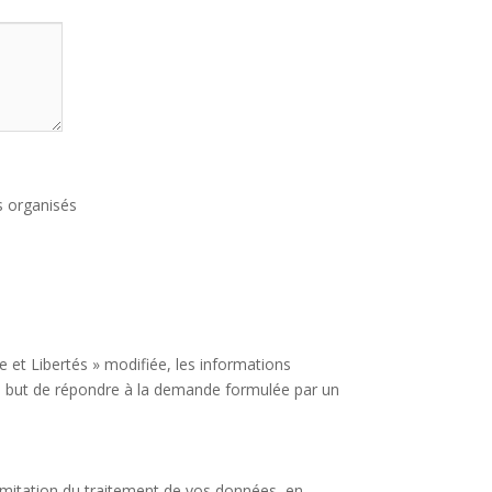
s organisés
et Libertés » modifiée, les informations
le but de répondre à la demande formulée par un
.
limitation du traitement de vos données, en